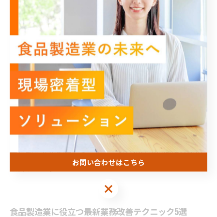
ある企業では、作業の標準化を進めることで、属人化し
ていた工程のムラを解消し、一定の品質を安定して確保
しました。さらに、自動化設備の導入により、生産スピ
ードを向上させつつ、ヒューマンエラーの削減にも成功
しています。また、現場と管理部門間の情報共有を強化
し、タイムリーな問題把握と対応が可能になりました。
これらの取り組みの結果、製造コストの削減と製品質の
向上が実現し、企業競争力の強化につながっています。
業務改善は一度きりではなく、現場の課題を継続的に抽
出し解決策を実行するサイクルを回すことが重要です。
食品製造業の皆様にとって、これらの成功事例は今後の
お問い合わせはこちら
改善活動の参考となるでしょう。
お問い合わせはこちら
食品製造業に役立つ最新業務改善テクニック5選