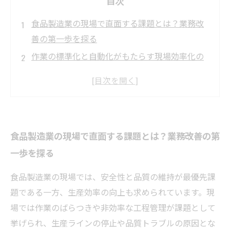
目次
食品製造業の現場で直面する課題とは？業務改
善の第一歩を探る
作業の標準化と自動化がもたらす現場効率化の
実例紹介
情報共有の促進で品質向上！成功企業の取り組
みを徹底解説
現場改善の積み重ねが生む持続的な成長と競争
食品製造業の現場で直面する課題とは？業務改善の第
力強化の秘訣
一歩を探る
食品製造業の業務改善ストーリー：課題から成
果までのリアルな軌跡
食品製造業の現場では、安全性と品質の維持が最優先課
食品製造業に役立つ最新業務改善テクニック5選
題である一方、生産効率の向上も求められています。現
現場効率化を成功に導くポイントと今すぐ始め
場では作業のばらつきや非効率な工程管理が課題として
られる実践方法
挙げられ、生産ラインの停止や品質トラブルの原因とな