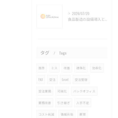
2026/07/20
食品製造の設備導入とコンサルタント活用で経営課題を解決する最適なアプローチ
タグ
Tags
限界
ミス
改善
標準化
効率化
FAX
受注
Excel
受注管理
受注業務
可視化
バックオフィス
業務改善
引き継ぎ
人手不足
コスト削減
情報共有
教育