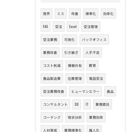
限界
ミス
改善
標準化
効率化
お問い合わせはこちら
FAX
受注
Excel
受注管理
受注業務
可視化
バックオフィス
業務改善
引き継ぎ
人手不足
コスト削減
情報共有
教育
食品製造業
在庫管理
電話受注
受注業務改善
ヒューマンエラー
食品
コンサルタント
DX
IT
業務委託
コーチング
現状分析
業務効率
人材育成
業務標準化
属人化