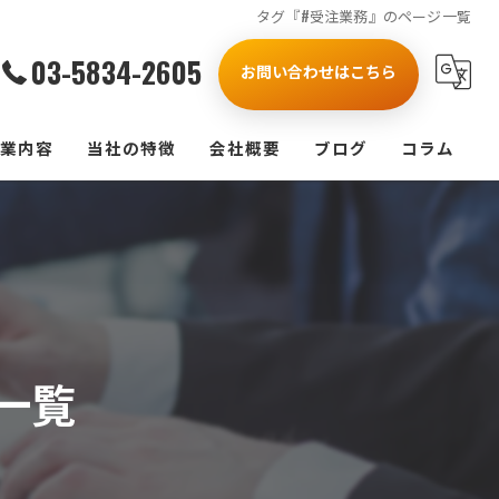
タグ『#受注業務』のページ一覧
03-5834-2605
お問い合わせはこちら
業内容
当社の特徴
会社概要
ブログ
コラム
製造業
漫画特集
受注
人事
一覧
業務改善
研修