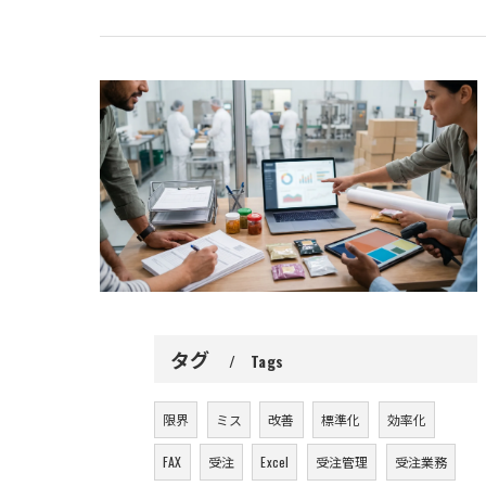
タグ
Tags
限界
ミス
改善
標準化
効率化
FAX
受注
Excel
受注管理
受注業務