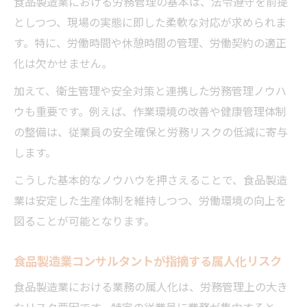
食品製造業における労務管理の基本は、法令遵守を前提
継承戦略
としつつ、現場の実態に即した柔軟な対応が求められま
食品製造業における属人化解消の具体的な
す。特に、労働時間や休憩時間の管理、労働契約の適正
プロセス
化は欠かせません。
食品製造業コンサルタントの業務改善成功例
加えて、衛生管理や安全対策と連携した労務管理ノウハ
食品製造業コンサルタントが手掛けた現場
ウも重要です。例えば、作業環境の改善や健康管理体制
改革事例
の整備は、従業員の安全確保と労務リスクの低減に寄与
食品工場の労務管理改善におけるコンサル
します。
タントの実績
こうした基本的なノウハウを押さえることで、食品製造
食品製造業コンサルタントが牽引した人事
業は安定した生産体制を維持しつつ、労働環境の向上を
制度改革例
図ることが可能となります。
業務効率化を実現した食品製造業コンサル
食品製造業コンサルタントが指摘する属人化リスク
タントの手法
食品製造業コンサルタントによる現場改善
食品製造業における業務の属人化は、労務管理上の大き
の成果とは
なリスク要因です。特定の従業員に業務が集中すると、