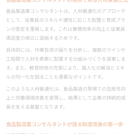
改革の本質
食品製造業コンサルタントは、人材最適化のアプローチ
食品製造現場における柔軟な人事管理の実
として、従業員のスキルや適性に応じた配置と育成プラ
践法
ンの策定を重視します。これは業務効率の向上と従業員
コンサルタント活用で進む食品製造業の人
満足度の両立に直結するためです。
事制度改革
具体的には、作業負荷の偏りを分析し、複数のラインや
食品製造業コンサルタント目線で見る多様
工程間で人材を柔軟に配置する仕組みづくりを提案しま
な働き方対応
す。また、教育研修の充実により、属人化の解消とスキ
食品製造業コンサルタントが指南する人材
ルの均一化を図ることも重要なポイントです。
活用戦略
このような人材最適化は、食品製造の現場での生産性向
労務管理強化を目指す現場支援の実践知
上と労働環境改善を実現し、結果として企業の持続的成
食品製造業コンサルタントが現場支援で重
長を支える基盤となります。
視する視点
労務管理を強化するための実践的な業務改
食品製造業コンサルタントが語る制度改善の第一歩
善アプローチ