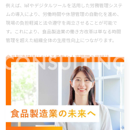
例えば、IoTやデジタルツールを活用した労務管理システ
ムの導入により、労働時間や休憩管理の自動化を進め、
現場の負担軽減と法令遵守を両立させることが可能で
す。これにより、食品製造業の働き方改革は単なる時間
管理を超えた組織全体の生産性向上につながります。
食品製造現場における柔軟な人事管理の実践法
食品製造現場では、多様な労働形態やスキルレベルの従
業員が混在するため、人事管理には柔軟性が不可欠で
す。コンサルタントはまず、現場の実態調査を行い、労
働時間、作業負荷、スキルセットのバランスを分析しま
す。
その上で、パートタイムや短時間労働者の活用、シフト
の多様化、さらには業務内容ごとの適切な人員配置を提
案します。これにより、過重労働の防止と生産効率の向