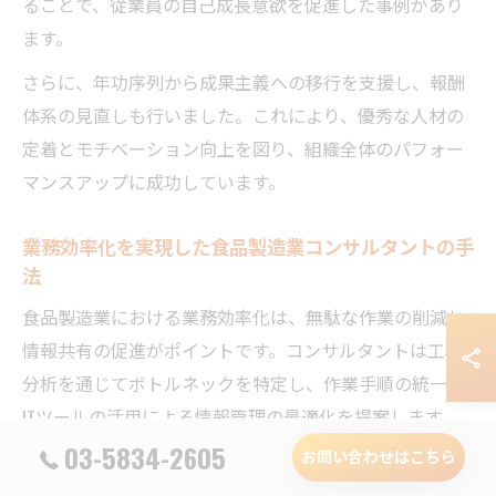
ることで、従業員の自己成長意欲を促進した事例があり
ます。
さらに、年功序列から成果主義への移行を支援し、報酬
体系の見直しも行いました。これにより、優秀な人材の
定着とモチベーション向上を図り、組織全体のパフォー
マンスアップに成功しています。
業務効率化を実現した食品製造業コンサルタントの手
法
食品製造業における業務効率化は、無駄な作業の削減と
情報共有の促進がポイントです。コンサルタントは工程
分析を通じてボトルネックを特定し、作業手順の統一や
ITツールの活用による情報管理の最適化を提案します。
例えば、製造記録のデジタル化により、情報の一元管理
03-5834-2605
お問い合わせはこちら
とリアルタイムな進捗把握が可能になりました。