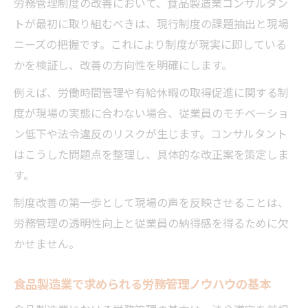
労務管理制度の改善において、食品製造業コンサルタン
食品製造業コンサルタントが行う従業員教
トが最初に取り組むべきは、現行制度の課題抽出と現場
育の工夫
ニーズの把握です。これにより制度が現実に即している
現場の声を活かす食品製造業コンサルタン
かを検証し、改善の方向性を明確にします。
トの支援策
例えば、労働時間管理や有給休暇の取得促進に関する制
食品製造業コンサルタントが推進するチー
度が現場の実態に合わない場合、従業員のモチベーショ
ム体制づくり
ン低下や法令違反のリスクが生じます。コンサルタント
食品工場の属人化を打破する改善ノウハウ
はこうした問題点を整理し、具体的な改正案を策定しま
食品製造業コンサルタントが解説する属人
す。
化の弊害
制度改善の第一歩として現場の声を反映させることは、
食品製造業の業務マニュアル作成と運用ポ
労務管理の透明性向上と従業員の納得感を得るために欠
イント
かせません。
コンサルタントが提案する食品工場の標準
化手法
食品製造業で求められる労務管理ノウハウの基本
食品製造業コンサルタント流の情報共有と