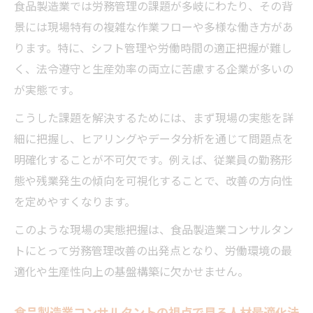
食品製造業では労務管理の課題が多岐にわたり、その背
化リスク
景には現場特有の複雑な作業フローや多様な働き方があ
現場に根ざした食品製造の労務課題解決術
ります。特に、シフト管理や労働時間の適正把握が難し
食品製造業コンサルタント流の現場ヒアリ
く、法令遵守と生産効率の両立に苦慮する企業が多いの
ング手法
が実態です。
食品製造業向け労務課題の洗い出しと優先
こうした課題を解決するためには、まず現場の実態を詳
順位付け
細に把握し、ヒアリングやデータ分析を通じて問題点を
食品工場の現場改善に有効なコンサルタン
明確化することが不可欠です。例えば、従業員の勤務形
トの提案
態や残業発生の傾向を可視化することで、改善の方向性
食品製造業コンサルタントが伝える業務標
を定めやすくなります。
準化の重要性
このような現場の実態把握は、食品製造業コンサルタン
現場定着を促す労務管理教育とコンサルタ
トにとって労務管理改善の出発点となり、労働環境の最
ントの役割
適化や生産性向上の基盤構築に欠かせません。
働き方改革で変わる食品製造の人事管理戦略
食品製造業コンサルタントが考える働き方
食品製造業コンサルタントの視点で見る人材最適化法