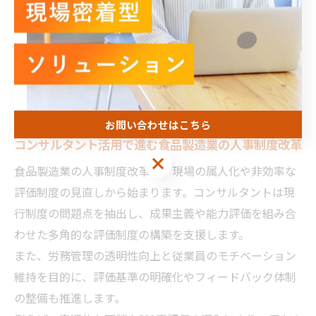
上を両立させることができます。
具体例として、繁忙期に応じた短期契約社員の活用や、
スキルに応じたクロストレーニングの導入があり、これ
らは食品製造業の現場で柔軟な人事管理を実現する有効
な手法です。
お問い合わせはこちら
コンサルタント活用で進む食品製造業の人事制度改革
お問い合わせはこちら
食品製造業の人事制度改革は、現場の属人化や非効率な
評価制度の見直しから始まります。コンサルタントは現
行制度の問題点を抽出し、成果主義や能力評価を組み合
わせた多角的な評価制度の構築を支援します。
また、労務管理の透明性向上と従業員のモチベーション
維持を目的に、評価基準の明確化やフィードバック体制
の整備も推進します。