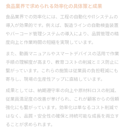
食品製造業コンサルタントと始める具体的
食品業界で求められる効率化の具体策と成果
改善手順
食品業界での効率化には、工程の自動化やITシステムの
現場起点で進める業務プロセス改革の実践
導入が効果的です。例えば、製造ラインの自動検査装置
法
やバーコード管理システムの導入により、品質管理の精
プロセス改善手順とKPI設定の重要ポイント
度向上と作業時間の短縮を実現しています。
段階的な業務改善で現場力を引き出す方法
また、動画マニュアルやスマートデバイスの活用で作業
食品製造業の現場で活かせる改善サイクル
手順の理解度が高まり、教育コストの削減とミス防止に
構築
繋がっています。これらの施策は従業員の負担軽減にも
寄与し、現場の生産性アップに直結しています。
成果としては、納期遵守率の向上や原材料ロスの削減、
従業員満足度の改善が挙げられ、これが顧客からの信頼
強化にも繋がっています。効率化は単なるコスト削減で
はなく、品質・安全性の確保と持続可能な成長を両立す
ることが求められます。