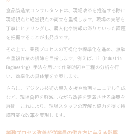
食品製造業コンサルタントが語る改善の極意
食品製造業コンサルタントは、現場改革を推進する際に
食品製造業コンサルタントが伝える改善の
現場視点と経営視点の両立を重視します。現場の実態を
基本原則
丁寧にヒアリングし、属人化や情報の滞りといった課題
現場密着コンサルタントが語るプロセス見
を把握することが出発点です。
直しの極意
その上で、業務プロセスの可視化や標準化を進め、無駄
業務プロセス改革の成功に欠かせない視点
や重複作業の排除を目指します。例えば、IE（Industrial
とは
Engineering）手法を用いて作業時間や工程の分析を行
コンサルタントが推奨する現場主導の改善
い、効率化の具体策を立案します。
アプローチ
さらに、デジタル技術の導入支援や動画マニュアル作成
食品製造業で活きるコンサルティング手法
など、現場負担を軽減しながら改善を定着させる施策を
の実際
展開。これにより、現場スタッフの理解と協力を得て持
現場で行うプロセス可視化の手順とは
続可能な改革を実現します。
食品製造業コンサルタントが示す可視化の
進め方
業務プロセス改善が従業員の働き方に与える影響