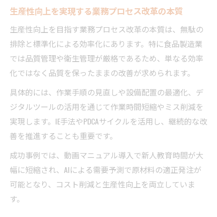
生産性向上を実現する業務プロセス改革の本質
動画マニュアル化が現場の業務改革に果た
す役割
生産性向上を目指す業務プロセス改革の本質は、無駄の
排除と標準化による効率化にあります。特に食品製造業
属人化打破のための教育・研修の進め方
では品質管理や衛生管理が厳格であるため、単なる効率
最新事例から学ぶ食品業界のDX推進法
化ではなく品質を保ったままの改善が求められます。
食品製造業コンサルタント視点のDX成功事
具体的には、作業手順の見直しや設備配置の最適化、デ
例分析
ジタルツールの活用を通じて作業時間短縮やミス削減を
最新デジタル技術を活用した業務プロセス
実現します。IE手法やPDCAサイクルを活用し、継続的な改
改善法
善を推進することも重要です。
現場に浸透するDX推進のポイントと留意点
成功事例では、動画マニュアル導入で新人教育時間が大
AIや動画マニュアル導入による現場効率化事
幅に短縮され、AIによる需要予測で原材料の適正発注が
例
可能となり、コスト削減と生産性向上を両立していま
食品業界DX化で求められる人材育成戦略
す。
実践的な業務プロセス改善の歩み方