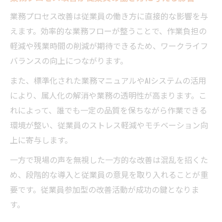
業務プロセスの現状把握から始める可視化
業務プロセス改善は従業員の働き方に直接的な影響を与
手法
えます。効率的な業務フローが整うことで、作業負担の
現場で実践できるプロセス可視化のステッ
軽減や残業時間の削減が期待できるため、ワークライフ
プ
バランスの向上につながります。
IE手法を活用した業務プロセスの見える化実
また、標準化された業務マニュアルやAIシステムの活用
践法
により、属人化の解消や業務の透明性が高まります。こ
食品業界特有の業務プロセス可視化ポイン
れによって、誰でも一定の品質を保ちながら作業できる
ト
環境が整い、従業員のストレス軽減やモチベーション向
属人化を打破する現場の業務改革アプローチ
上に寄与します。
食品製造業コンサルタントによる属人化対
一方で現場の声を無視した一方的な改善は混乱を招くた
策の実例
め、段階的な導入と従業員の意見を取り入れることが重
業務標準化で属人化を防ぐ現場改革の要点
要です。従業員参加型の改善活動が成功の鍵となりま
す。
プロセス改善で実践する属人化解消の取り
組み方