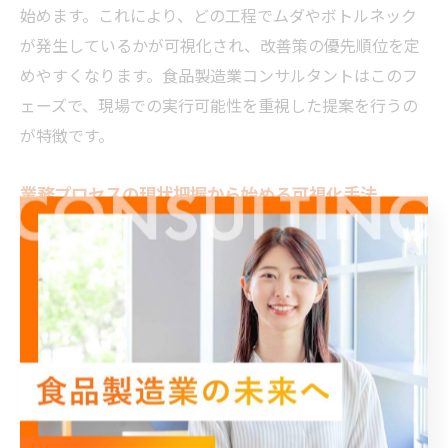
始めます。これにより、どの工程でムダやボトルネック
が発生しているかが可視化され、改善策の優先順位を定
めやすくなります。食品製造業コンサルタントはこのフ
ェーズで、現場での実行可能性を重視した提案を行うの
が特徴です。
業務プロセスの現状把握から始める可視化手法
業務プロセスの可視化は、現状把握が出発点となりま
す。現場の作業内容や情報の流れ、使用しているツール
やシステムを詳細に調査し、現状の問題点や改善余地を
明らかにすることが重要です。これにより、改善対象の
優先順位付けが可能となります。
例えば、作業時間の計測や作業手順の動画撮影、スタッ
フへのアンケート調査を組み合わせることで、属人化し