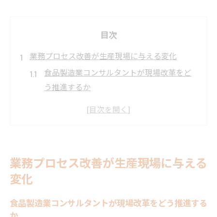
目次
業務プロセス改善が生産現場に与える変化
食品製造業コンサルタントが現場改革をど
う推進するか
業務プロセス改善が従業員の働き方に与え
る影響
生産性向上を実現する業務プロセス改革の
本質
業務プロセス改善が生産現場に与える
食品業界で求められる効率化の具体策と成
変化
果
コンサルタント視点で見る現場の課題解決
食品製造業コンサルタントが現場改革をどう推進する
法
か