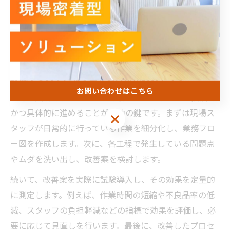
ている業務や非効率な工程を具体的に抽出できます。こ
うしたデータを基に、可視化ツールやフローチャートを
用いて全体像を整理し、関係者間で共有することで、改
善への共通理解を形成します。
現場で実践できるプロセス可視化のステップ
お問い合わせはこちら
現場で実践可能なプロセス可視化のステップは、段階的
かつ具体的に進めることが成功の鍵です。まずは現場ス
お問い合わせはこちら
タッフが日常的に行っている作業を細分化し、業務フロ
ー図を作成します。次に、各工程で発生している問題点
やムダを洗い出し、改善案を検討します。
続いて、改善案を実際に試験導入し、その効果を定量的
に測定します。例えば、作業時間の短縮や不良品率の低
減、スタッフの負担軽減などの指標で効果を評価し、必
要に応じて見直しを行います。最後に、改善したプロセ