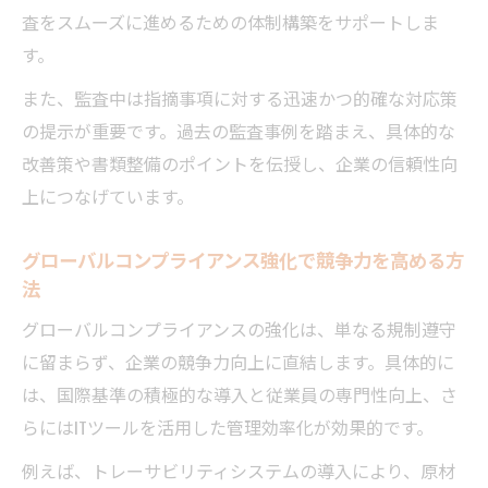
査をスムーズに進めるための体制構築をサポートしま
グローバル対応力が年収に直結する理由を
す。
解説
食品製造業コンサルタントに求められるス
また、監査中は指摘事項に対する迅速かつ的確な対応策
キルセット
の提示が重要です。過去の監査事例を踏まえ、具体的な
改善策や書類整備のポイントを伝授し、企業の信頼性向
食品製造業コンサルとして活躍するための極意
上につなげています。
食品製造業コンサルタントの現場力を高め
る実践術
グローバルコンプライアンス強化で競争力を高める方
Fdaコンサル経験者が語る専門性と信頼構築
法
法
グローバルコンプライアンスの強化は、単なる規制遵守
食品製造業コンサルタントが重視する顧客
に留まらず、企業の競争力向上に直結します。具体的に
視点の提案力
は、国際基準の積極的な導入と従業員の専門性向上、さ
グローバルコンプライアンス対応で差別化
らにはITツールを活用した管理効率化が効果的です。
する方法
例えば、トレーサビリティシステムの導入により、原材
食品製造業コンサルタントが実践する自己