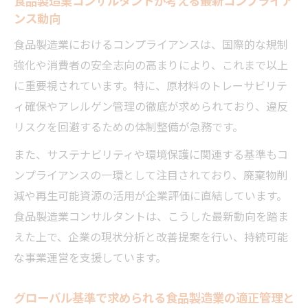
を高める方法
ンス動向
グローバル対応に強い食品製造業コンサルタン
食品製造業におけるコンプライアンスは、国際的な規制
ト像
強化や消費者の安全志向の高まりにより、これまで以上
食品製造業コンサルタントに必要なグロー
に重要視されています。特に、原材料のトレーサビリテ
バル視点と資質
ィ確保やアレルゲン管理の徹底が求められており、違反
Fdaコンサル経験者が語る多国籍チームでの
リスクを回避するための体制整備が急務です。
業務推進力
また、サステナビリティや環境保護に関連する基準もコ
食品製造業コンサルタントが持つべき国際
ンプライアンスの一環として注目されており、廃棄物削
認証の知識
減や再生可能資源の活用が企業評価に直結しています。
グローバルコンプライアンスで差がつく人
食品製造業コンサルタントは、こうした最新動向を踏ま
材の特徴
えた上で、企業の現状分析と改善提案を行い、持続可能
食品製造業コンサルタントの異文化対応力
な事業運営を支援しています。
の磨き方
グローバル基準で求められる食品製造業の適正管理と
世界の食品基準変化に挑む新しいキャリアパス