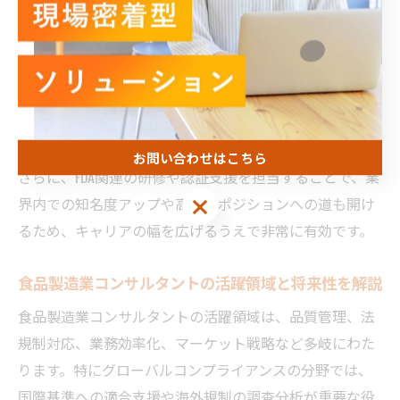
具体的には、FDAの食品安全強化規則（FSMA）対応支援を
通じて、リスク管理やトレーサビリティの高度化を実現
し、クライアント企業の信頼性向上に貢献できます。こ
うした経験は、グローバルコンプライアンスの専門性を
高め、新たなコンサルティング案件獲得の強みとなりま
す。
お問い合わせはこちら
さらに、FDA関連の研修や認証支援を担当することで、業
界内での知名度アップや高収入ポジションへの道も開け
お問い合わせはこちら
るため、キャリアの幅を広げるうえで非常に有効です。
食品製造業コンサルタントの活躍領域と将来性を解説
食品製造業コンサルタントの活躍領域は、品質管理、法
規制対応、業務効率化、マーケット戦略など多岐にわた
ります。特にグローバルコンプライアンスの分野では、
国際基準への適合支援や海外規制の調査分析が重要な役