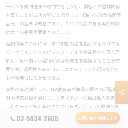
ーバルな規制遵守の専門性を活かし、顧客との信頼関係
を築くことが成功の鍵だと語ります。FDA（米国食品医薬
品局）の基準は厳格であり、これに対応できる専門知識
は大きな差別化要素となります。
信頼構築のためには、単に規制対応を指南するだけでな
く、クライアントのビジネスモデルや製品特性を深く理
解し、具体的かつ実行可能な改善策を提案することが重
要です。透明性のあるコミュニケーションと迅速な対応
も信頼獲得に欠かせません。
実際の成功例として、FDA審査前の準備支援や内部監査体
制の構築支援を通じて、クライアントの輸出拡大を実現
したケースが多く報告されています。こうした経験が専
門性と信頼の証となり、長期的な顧客関係を築く基盤と
03-5834-2605
お問い合わせはこちら
なります。