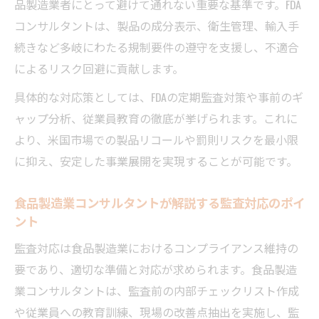
品製造業者にとって避けて通れない重要な基準です。FDA
的思考法
コンサルタントは、製品の成分表示、衛生管理、輸入手
グローバルコンプライアンス視点で未来を
続きなど多岐にわたる規制要件の遵守を支援し、不適合
切り拓く方法
によるリスク回避に貢献します。
食品製造業コンサルタントが提案する業務
具体的な対応策としては、FDAの定期監査対策や事前のギ
改善策
ャップ分析、従業員教育の徹底が挙げられます。これに
合同会社グローバリューションの戦略的支
より、米国市場での製品リコールや罰則リスクを最小限
援事例
に抑え、安定した事業展開を実現することが可能です。
コンサルタント転職で高収入を実現する方法
食品製造業コンサルタントへの転職で年収
食品製造業コンサルタントが解説する監査対応のポイ
ント
アップを目指す
Fdaコンサル経験がキャリアに与える年収効
監査対応は食品製造業におけるコンプライアンス維持の
果とは
要であり、適切な準備と対応が求められます。食品製造
業コンサルタントは、監査前の内部チェックリスト作成
食品製造業コンサルタントが語る高収入実
や従業員への教育訓練、現場の改善点抽出を実施し、監
現の秘訣