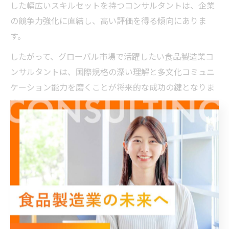
した幅広いスキルセットを持つコンサルタントは、企業
の競争力強化に直結し、高い評価を得る傾向にありま
す。
したがって、グローバル市場で活躍したい食品製造業コ
ンサルタントは、国際規格の深い理解と多文化コミュニ
ケーション能力を磨くことが将来的な成功の鍵となりま
す。
Fdaコンサル経験が新キャリア形成に与える影響
FDA（米国食品医薬品局）に関するコンサルティング経験
は、食品製造業コンサルタントのキャリア形成において
非常に価値があります。FDA規制は世界的に厳格であり、
その対応ノウハウは他国の基準適合にも応用可能なため
です。