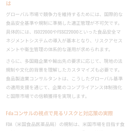
は
食品製造業コンサルタントが挑む世界基準
グローバル市場で競争力を維持するためには、国際的な
への対応策
食品安全基準や規制に準拠した適正管理が不可欠です。
グローバル市場で生きる食品製造業コンサ
具体的には、ISO22000やFSSC22000といった食品安全マ
ルタントの展望
ネジメントシステムの導入が基本となり、リスクアセス
Fdaコンサル経験が新キャリア形成に与える
メントや衛生管理の体系的な運用が求められます。
影響
さらに、多国籍企業や輸出先の要求に応じて、現地の法
食品製造業コンサルタントの活躍領域と将
規制や文化的背景を理解したカスタマイズも必要です。
来性を解説
食品製造業コンサルタントは、こうしたグローバル基準
合同会社グローバリューションから見る業
の適用支援を通じて、企業のコンプライアンス体制強化
界動向
と国際市場での信頼獲得を実現します。
Fdaコンサルが導く食品業界の未来戦略習得術
Fdaコンサル活用で食品製造業の競争力が高
Fdaコンサルの視点で見るリスクと対応策の実際
まる理由
FDA（米国食品医薬品局）の規制は、米国市場を目指す食
食品製造業コンサルタントが実践する戦略