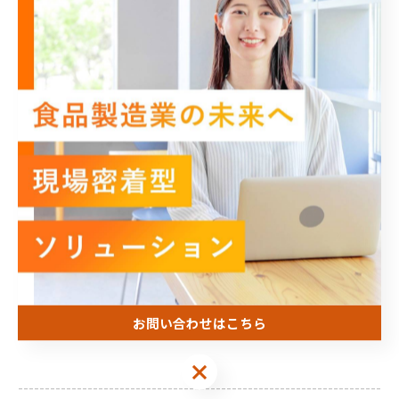
フィス業務を単なる事務作業ではなく、事業成長を支え
る土台として見られるかが重要です。小さな効率化で
も、毎日続けば大きな時間の節約になります。
まとめ
株式会社Office Achieveを検討するときは、受注業務、食品
製造業、DX、現場密着型、バックオフィス業務、効率
化、事業成長のつながりで見ると判断しやすくなりま
す。名前や印象だけで決めず、現場の作業が本当に軽く
なるかを確認しましょう。2026年以降は、人手不足の中
で、毎日の仕事を無理なく回せる仕組みがさらに必要に
なります。
お問い合わせはこちら
お問い合わせはこちら
--------------------------------------------------------------------