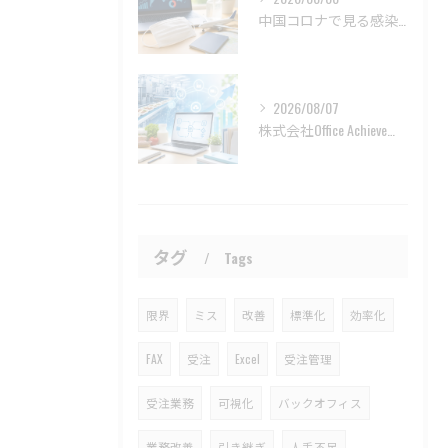
中国コロナで見る感染データと渡航前の冷静な確認
2026/08/07
株式会社Office Achieveの利用者に届く受注業務改善力
タグ
Tags
限界
ミス
改善
標準化
効率化
FAX
受注
Excel
受注管理
受注業務
可視化
バックオフィス
業務改善
引き継ぎ
人手不足