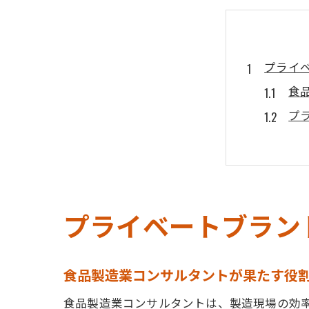
プライ
食
プ
食
食
食
食品製
プライベートブラン
食
現
食品製造業コンサルタントが果たす役
食
食品製造業コンサルタントは、製造現場の効
P