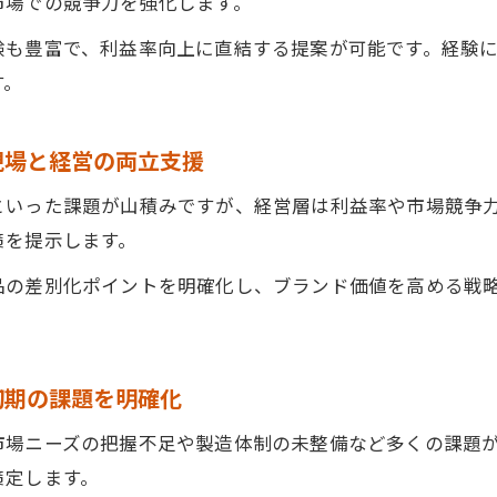
市場での競争力を強化します。
品製造業コンサルタントによるブランド価値向上の視点
品開発で失敗しない課題抽出と解決方法
験も豊富で、利益率向上に直結する提案が可能です。経験
す。
品製造業コンサルタントが行う課題抽出の具体的手法
B開発で課題を見極める食品製造業コンサルタントの視点
現場と経営の両立支援
品製造業コンサルタントによるリスク回避のポイント
品製造業の現場課題を明確化するコンサルタントの強み
といった課題が山積みですが、経営層は利益率や市場競争
策を提示します。
品製造業コンサルタントが提案する失敗回避策とは
造業コンサルタント活用で実現する新たな収益モデル
品の差別化ポイントを明確化し、ブランド価値を高める戦
お問い合わせはこちら
お問い合わせはこちら
品製造業コンサルタントによる収益モデル構築のポイント
。
B開発で食品製造業コンサルタントが提案する収益拡大策
初期の課題を明確化
品製造業コンサルタントと創る持続可能な収益モデル
品製造業コンサルタント活用で利益率を高める方法
市場ニーズの把握不足や製造体制の未整備など多くの課題
品製造業コンサルタントが示す新規収益源の見つけ方
策定します。