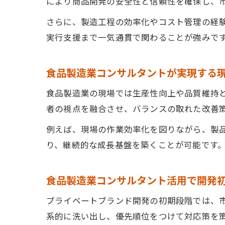
により商品開発の安全性と信頼性を確保し、
食
PB商
さらに、製造工程の効率化やコスト管理の経
実行支援まで一気通貫で関わることが強みで
食
P
食品製造業コンサルタントが実現する
食
食
食品製造業の現場では生産性向上や品質維持
者の視点を融合させ、バランスの取れた改善
食
食品製
例えば、現場の作業効率化を図りながら、製
食
り、継続的な成長基盤を築くことが可能です
P
食品製造業コンサルタント活用で開発
食
食
プライベートブランド開発の初期段階では、
食
系的に洗い出し、優先順位をつけて対応策を