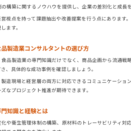
制の構築に関するノウハウを提供し、企業の差別化と成長
品製造業の現場目線で進めるPB開発支援の実際
経営視点を持って課題抽出や改善提案を行う点にあります
みを活かすPB開発に必要なコンサル活用術
現します。
品製造業コンサルタントと強み発掘のポイントを知る
B開発で食品製造業コンサルタントが提案する戦略的手法
食品製造業コンサルタントの選び方
社の特徴を最大化する食品製造業コンサルタントの使い方
、食品製造業の専門知識だけでなく、商品企画から流通戦
品製造業コンサルタントが導く差別化の実現アプローチ
富さ、具体的な成功事例を確認しましょう。
品製造業の強みを伸ばすPB開発とコンサル活用の秘訣
、製造現場と経営層の両方に対応できるコミュニケーショ
実現に効く食品製造業コンサルタントの視点
ーズなプロジェクト推進が期待できます。
品製造業コンサルタントが示す差別化の新しい切り口
場を分析する食品製造業コンサルタントの差別化戦略
専門知識と経験とは
品製造業コンサルタントの視点で実現する独自性強化
度化や衛生管理体制の構築、原材料のトレーサビリティ対
合と差をつける食品製造業コンサルタントの助言