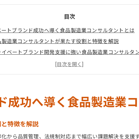
目次
ベートブランド成功へ導く食品製造業コンサルタントとは
品製造業コンサルタントが果たす役割と特徴を解説
ライベートブランド開発支援に強い食品製造業コンサルタ
品製造業で生かすコンサルタントの専門知識と経験とは
品製造業コンサルタントが実現する現場と経営の両立支援
品製造業コンサルタント活用で開発初期の課題を明確化
造業の成長を支えるPB開発支援の現場事例
ド成功へ導く食品製造業コ
品製造業コンサルタントによるPB立ち上げ現場の実例紹介
場で活躍する食品製造業コンサルタントの課題解決力
割と特徴を解説
品製造業コンサルタントが導いた成長の成功事例を解説
率化から品質管理、法規制対応まで幅広い課題解決を支援
B開発現場で食品製造業コンサルタントが重視する視点