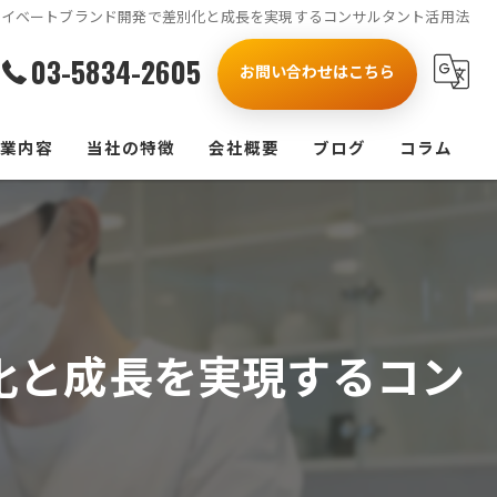
ライベートブランド開発で差別化と成長を実現するコンサルタント活用法
03-5834-2605
お問い合わせはこちら
業内容
当社の特徴
会社概要
ブログ
コラム
製造業
漫画特集
受注
人事
化と成長を実現するコン
業務改善
研修