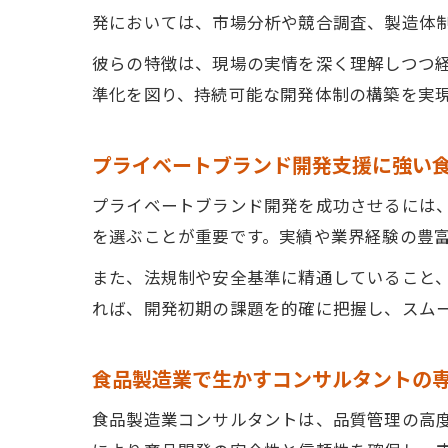
発においては、市場分析や競合調査、製造体
食
彼らの特徴は、現場の実情を深く理解しつつ
自社強
準化を図り、持続可能な開発体制の構築を実
食
P
プライベートブランド開発支援に強い
自
プライベートブランド開発を成功させるには
食
を選ぶことが重要です。実績や業界経験の豊
食
また、法規制や安全基準に精通していること
差別化
れば、開発初期の課題を的確に把握し、スム
食
市
食品製造業で生かすコンサルタントの
食
食品製造業コンサルタントは、品質管理の高
競