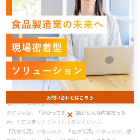
る。
OCR（文字認識）の導入：
手書きFAXをデータ化し、
入力ミスと確認電話を減らす。
大切なのは、
「現場の担当者が、静かな環境で正確に作
業できること」
。
これが実現できれば、誤配送も減り、結果として会社全
体の利益率向上につながります。
まとめ：まずは「現状の電話内容」を
知ることから
受注業務の電話対応を減らす業務改善
は、決して不可能
お問い合わせはこちら
なことではありません。
まずは明日、
「かかってきた電話がどんな内容だった
お問い合わせはこちら
か」
を正の字でカウントしてみてください。
「到着確認」が多いのか、「在庫確認」が多いのか。敵