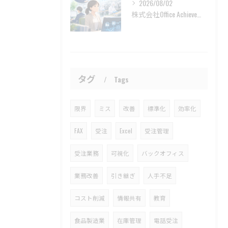
2026/08/02
株式会社Office Achieveを利用者目線で見る安心感
タグ
Tags
限界
ミス
改善
標準化
効率化
FAX
受注
Excel
受注管理
受注業務
可視化
バックオフィス
業務改善
引き継ぎ
人手不足
コスト削減
情報共有
教育
食品製造業
在庫管理
電話受注