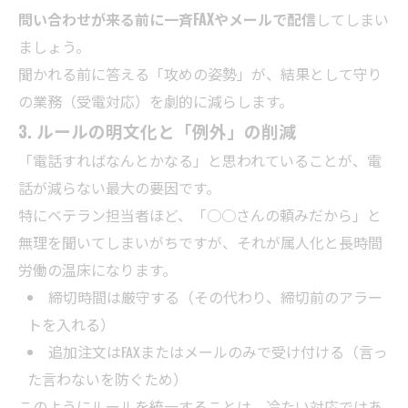
問い合わせが来る前に一斉FAXやメールで配信
してしまい
ましょう。
聞かれる前に答える「攻めの姿勢」が、結果として守り
の業務（受電対応）を劇的に減らします。
3. ルールの明文化と「例外」の削減
「電話すればなんとかなる」と思われていることが、電
話が減らない最大の要因です。
特にベテラン担当者ほど、「○○さんの頼みだから」と
無理を聞いてしまいがちですが、それが属人化と長時間
労働の温床になります。
締切時間は厳守する（その代わり、締切前のアラー
トを入れる）
追加注文はFAXまたはメールのみで受け付ける（言っ
た言わないを防ぐため）
このようにルールを統一することは、冷たい対応ではあ