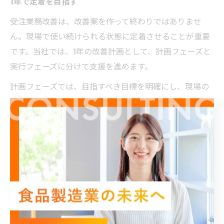
1年で定着を目指す
受注業務改善は、改善案を作って終わりではありませ
ん。現場で使い続けられる状態に定着させることが重要
です。当社では、1年の改善計画として、計画フェーズと
実行フェーズに分けて支援を進めます。
計画フェーズでは、目指すべき目標を明確にし、現場の
調査と現状分析を行い、具体的な改善策を立案します。
実行フェーズでは、現場と一体になって改善策を実行
し、誰でも回せる仕組みとして定着させます。改善は一
度の打ち合わせで終わるものではなく、実際に運用しな
がら修正していくことが欠かせません。
特に食品製造業では、繁忙期、年末商戦、欠員対応、取
引先都合の変更など、想定外の動きが起きやすいです。
だからこそ、現場で無理なく続けられる改善にする必要