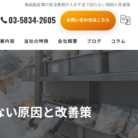
食品製造業の受注業務が人手不足で回らない原因と改善策
03-5834-2605
お問い合わせはこちら
業内容
当社の特徴
会社概要
ブログ
コラム
製造業
漫画特集
受注
人事
ない原因と改善策
業務改善
研修