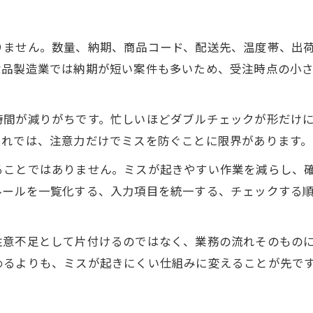
りません。数量、納期、商品コード、配送先、温度帯、出
食品製造業では納期が短い案件も多いため、受注時点の小
時間が減りがちです。忙しいほどダブルチェックが形だけ
これでは、注意力だけでミスを防ぐことに限界があります。
ることではありません。ミスが起きやすい作業を減らし、
ルールを一覧化する、入力項目を統一する、チェックする
お問い合わせはこちら
お問い合わせはこちら
注意不足として片付けるのではなく、業務の流れそのもの
めるよりも、ミスが起きにくい仕組みに変えることが先で