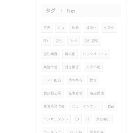
タグ
Tags
限界
ミス
改善
標準化
効率化
FAX
受注
Excel
受注管理
受注業務
可視化
バックオフィス
業務改善
引き継ぎ
人手不足
コスト削減
情報共有
教育
食品製造業
在庫管理
電話受注
受注業務改善
ヒューマンエラー
食品
コンサルタント
DX
IT
業務委託
コーチング
現状分析
業務効率