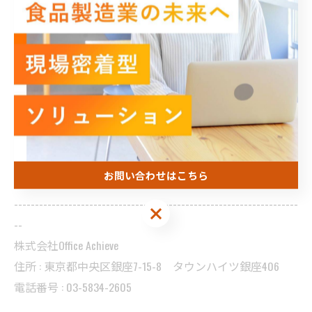
「古い慣習が根強くて、自分たちだけでは変えられな
い」
「システムを入れたが、現場が使いこなせていない」
このようなお悩みをお持ちの経営者様、責任者様は、ぜ
ひ一度Office Achieveにご相談ください。現場に寄り添い、
実情に合わせた最適な解決策を一緒に作り上げます。
お問い合わせはこちら
--------------------------------------------------------------------
お問い合わせはこちら
--
株式会社Office Achieve
住所 :
東京都中央区銀座7-15-8 タウンハイツ銀座406
電話番号 :
03-5834-2605