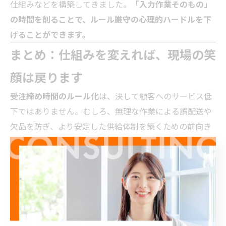
仕組みなどを構築してきました。
「入力作業そのもの」
の時間を削ることで、ルール厳守の心理的ハードルを下
げることができます。
まとめ：仕組みを変えれば、現場の笑
顔は戻ります
受注締め時間のルール化
は、決して顧客へのサービス低
下ではありません。むしろ、無理な作業による誤配送や
欠品を防ぎ、より安定した供給体制を築くための前向き
な改革です。
42年間、この業界で現場の苦労を見てきた私だからこ
そ、断言できます。業務の「流れ」を整えれば、スタッ
フの皆さんが笑顔で帰宅できる環境は必ず作れます。
「どこから手をつければいいか分からない」