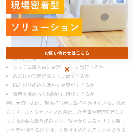
と、現場に無理が出ることがあります。
確認したいポイントは、主に次の通りです。
食品製造業の受発注や在庫の特徴を理解しているか
紙・FAX・Excelが残る理由を否定せず確認してくれる
か
お問い合わせはこちら
現場担当者へのヒアリングを行うか
システム導入前に業務フローを整理するか
お問い合わせはこちら
改善後の運用定着まで支援できるか
既存の仕組みを活かす提案ができるか
費用や進め方を段階的に相談できるか
特に大切なのは、現場担当者に負担をかけすぎない進め
方です。バックオフィス改善は、経営陣や管理部門にと
っては必要な取り組みでも、現場から見ると「また新し
い作業が増えるのでは」と受け止められることがありま