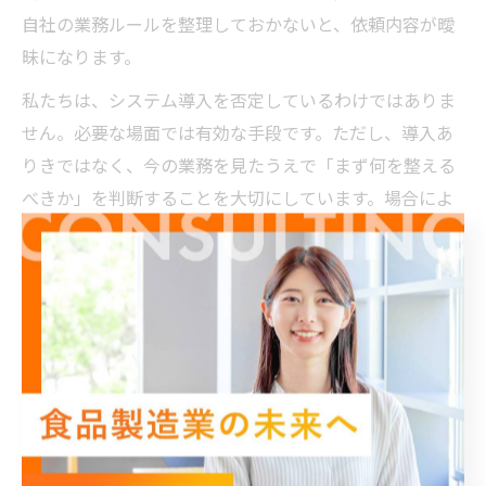
自社の業務ルールを整理しておかないと、依頼内容が曖
昧になります。
私たちは、システム導入を否定しているわけではありま
せん。必要な場面では有効な手段です。ただし、導入あ
りきではなく、今の業務を見たうえで「まず何を整える
べきか」を判断することを大切にしています。場合によ
っては、既存のExcelや販売管理ソフトを活かしながら、
入力ルールや確認方法を整えるだけで改善が進むことも
あります。
外部支援を選ぶなら現場理解と定着支援を確認します
外部支援を選ぶときは、提案内容の華やかさよりも、食
品製造業の現場とバックオフィスのつながりを理解して
いるかを確認することが重要です。受注、製造、物流、
請求の流れを見ずに管理部門だけを改善しようとする