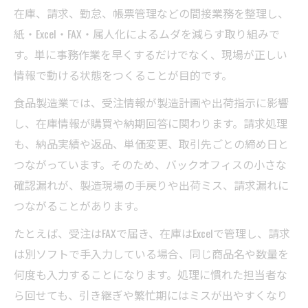
在庫、請求、勤怠、帳票管理などの間接業務を整理し、
紙・Excel・FAX・属人化によるムダを減らす取り組みで
す。単に事務作業を早くするだけでなく、現場が正しい
情報で動ける状態をつくることが目的です。
食品製造業では、受注情報が製造計画や出荷指示に影響
し、在庫情報が購買や納期回答に関わります。請求処理
も、納品実績や返品、単価変更、取引先ごとの締め日と
つながっています。そのため、バックオフィスの小さな
確認漏れが、製造現場の手戻りや出荷ミス、請求漏れに
つながることがあります。
たとえば、受注はFAXで届き、在庫はExcelで管理し、請求
は別ソフトで手入力している場合、同じ商品名や数量を
何度も入力することになります。処理に慣れた担当者な
ら回せても、引き継ぎや繁忙期にはミスが出やすくなり