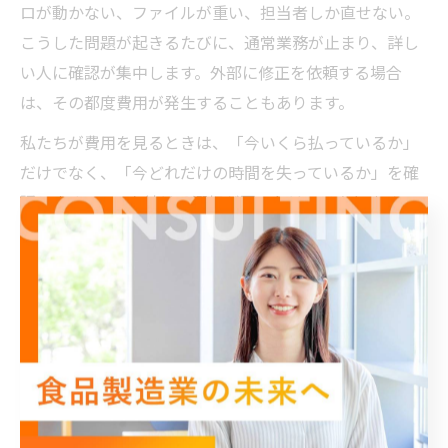
ロが動かない、ファイルが重い、担当者しか直せない。
こうした問題が起きるたびに、通常業務が止まり、詳し
い人に確認が集中します。外部に修正を依頼する場合
は、その都度費用が発生することもあります。
私たちが費用を見るときは、「今いくら払っているか」
だけでなく、「今どれだけの時間を失っているか」を確
認します。Excelを続ける選択が悪いわけではありませ
ん。ただし、確認作業や二重入力が常態化している場合
は、見えない費用が積み上がっている可能性がありま
す。改善の検討では、担当者数、作業時間、ミス対応の
時間、繁忙期の残業時間を具体的に洗い出すことをおす
すめします。
システム導入費は追加作業も含めて確認します
受注管理システムやクラウドサービスを検討するとき